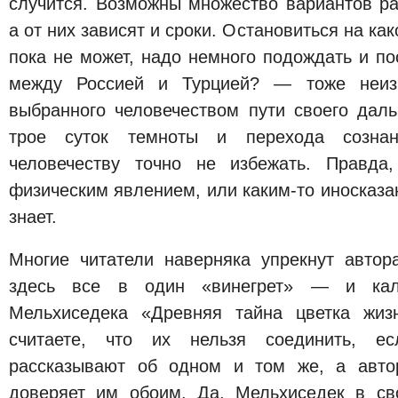
случится. Возможны множество вариантов ра
а от них зависят и сроки. Остановиться на как
пока не может, надо немного подождать и по
между Россией и Турцией? — тоже неизв
выбранного человечеством пути своего даль
трое суток темноты и перехода созна
человечеству точно не избежать. Правда
физическим явлением, или каким-то иносказан
знает.
Многие читатели наверняка упрекнут авто
здесь все в один «винегрет» — и кал
Мельхиседека «Древняя тайна цветка жиз
считаете, что их нельзя соединить, е
рассказывают об одном и том же, а авто
доверяет им обоим. Да, Мельхиседек в св