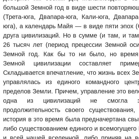
большой Земной год в виде шести повторяющ
(Трета-юга, Двапара-юга, Кали-юга, Двапара
юга), а календарь Майя — в виде пяти эпох 
друга цивилизаций. Но в сумме (и там, и там
26 тысяч лет (период прецессии Земной оси
Земной год. Как бы то ни было, но время
Земной цивилизации составляет прим
Складывается впечатление, что жизнь всех З
управлялась из единого командного цент
пределов Земли. Причем, управление это вело
одна из цивилизаций не смогла з
продолжительность своего существования,
история в это время была предначертана св
либо существованием единого и всемогущего
и всей нашей вселенной, либо приняв на в