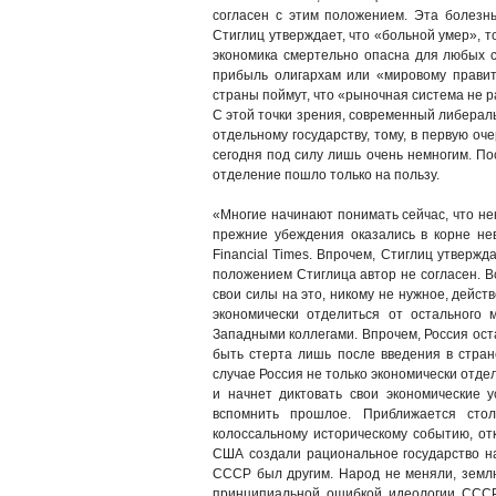
согласен с этим положением. Эта болезнь
Стиглиц утверждает, что «больной умер», т
экономика смертельно опасна для любых с
прибыль олигархам или «мировому правите
страны поймут, что «рыночная система не ра
С этой точки зрения, современный либераль
отдельному государству, тому, в первую оч
сегодня под силу лишь очень немногим. По
отделение пошло только на пользу.
«Многие начинают понимать сейчас, что н
прежние убеждения оказались в корне не
Financial Times. Впрочем, Стиглиц утверж
положением Стиглица автор не согласен. Вс
свои силы на это, никому не нужное, дейст
экономически отделиться от остального 
Западными коллегами. Впрочем, Россия ост
быть стерта лишь после введения в стран
случае Россия не только экономически отде
и начнет диктовать свои экономические у
вспомнить прошлое. Приближается сто
колоссальному историческому событию, о
США создали рациональное государство на
СССР был другим. Народ не меняли, землю
принципиальной ошибкой идеологии СССР