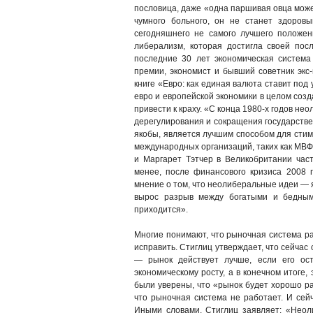
пословица, даже «одна паршивая овца может
чумного больного, он не станет здоров
сегодняшнего не самого лучшего положен
либерализм, которая достигла своей п
последние 30 лет экономическая система
премии, экономист и бывший советник эк
книге «Евро: как единая валюта ставит под
евро и европейской экономики в целом созд
привести к краху. «С конца 1980-х годов н
дерегулирования и сокращения государстве
якобы, является лучшим способом для сти
международных организаций, таких как МВФ
и Маргарет Тэтчер в Великобритании част
менее, после финансового кризиса 2008 г
мнение о том, что неолиберальные идеи — я
вырос разрыв между богатыми и бедными
приходится».
Многие понимают, что рыночная система раб
исправить. Стиглиц утверждает, что сейча
— рынок действует лучше, если его ост
экономическому росту, а в конечном итоге,
были уверены, что «рынок будет хорошо раб
что рыночная система не работает. И сейч
Иными словами, Стиглиц заявляет: «Неол