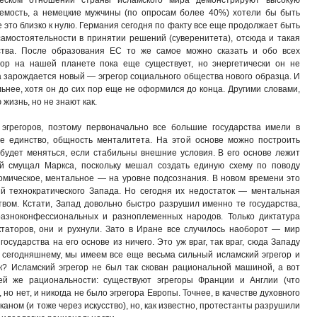
еском отношении страны исламского мира демонстрируют высокую
аемость, а немецкие мужчины (по опросам более 40%) хотели бы быть
это близко к нулю. Германия сегодня по факту все еще продолжает быть
амостоятельности в принятии решений (суверенитета), отсюда и такая
ства. После образования ЕС то же самое можно сказать и обо всех
гор на нашей планете пока еще существует, но энергетически он не
ра зарождается новый — эгрегор социального общества нового образца. И
льнее, хотя он до сих пор еще не оформился до конца. Другими словами,
 жизнь, но не знают как.
эгрегоров, поэтому первоначально все большие государства имели в
ое единство, общность менталитета. На этой основе можно построить
 будет меняться, если стабильны внешние условия. В его основе лежит
ый смущал Маркса, поскольку мешал создать единую схему по поводу
номическое, ментальное — на уровне подсознания. В новом времени это
й технократического Запада. Но сегодня их недостаток — ментальная
твом. Кстати, Запад довольно быстро разрушил именно те государства,
азноконфессиональных и разноплеменных народов. Только диктатура
ктаторов, они и рухнули. Зато в Иране все случилось наоборот — мир
осударства на его основе из ничего. Это уж враг, так враг, сюда Западу
 сегодняшнему, мы имеем все еще весьма сильный исламский эгрегор и
? Исламский эгрегор не был так скован рациональной машиной, а вот
ей же рациональности: существуют эгрегоры Франции и Англии (что
 но нет, и никогда не было эгрегора Европы. Точнее, в качестве духовного
каном (и тоже через искусство), но, как известно, протестанты разрушили