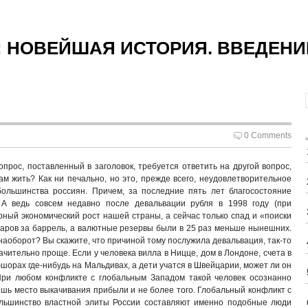
: НОВЕЙШАЯ ИСТОРИЯ. ВВЕДЕНИ
0 Comments
прос, поставленный в заголовок, требуется ответить на другой вопрос,
м жить? Как ни печально, но это, прежде всего, неудовлетворительное
льшинства россиян. Причем, за последние пять лет благосостояние
 А ведь совсем недавно после девальвации рубля в 1998 году (при
ный экономический рост нашей страны, а сейчас только спад и «поиски
ларов за баррель, а валютные резервы были в 25 раз меньше нынешних.
 наоборот? Вы скажите, что причиной тому послужила девальвация, так-то
ачительно проще. Если у человека вилла в Ницце, дом в Лондоне, счета в
шорах где-нибудь на Мальдивах, а дети учатся в Швейцарии, может ли он
 При любом конфликте с глобальным Западом такой человек осознанно
ишь место выкачивания прибыли и не более того. Глобальный конфликт с
ольшинство властной элиты России составляют именно подобные люди