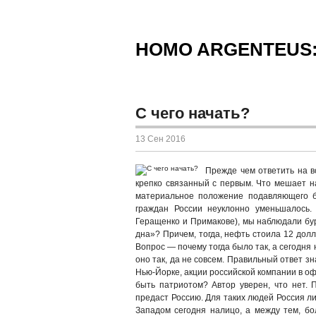
HOMO ARGENTEUS
С чего начать?
13 Сен 2016
Прежде чем ответить на во
крепко связанный с первым. Что мешает на
материальное положение подавляющего бо
граждан России неуклонно уменьшалось.
Геращенко и Примакове), мы наблюдали бур
дна»? Причем, тогда, нефть стоила 12 дол
Вопрос — почему тогда было так, а сегодня
оно так, да не совсем. Правильный ответ зн
Нью-Йорке, акции российской компании в оф
быть патриотом? Автор уверен, что нет.
предаст Россию. Для таких людей Россия л
Западом сегодня налицо, а между тем, б