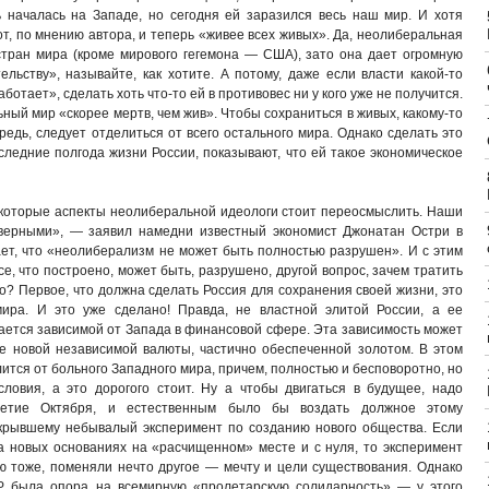
 началась на Западе, но сегодня ей заразился весь наш мир. И хотя
от, по мнению автора, и теперь «живее всех живых». Да, неолиберальная
тран мира (кроме мирового гегемона — США), зато она дает огромную
льству», называйте, как хотите. А потому, даже если власти какой-то
ботает», сделать хоть что-то ей в противовес ни у кого уже не получится.
ный мир «скорее мертв, чем жив». Чтобы сохраниться в живых, какому-то
ередь, следует отделиться от всего остального мира. Однако сделать это
следние полгода жизни России, показывают, что ей такое экономическое
екоторые аспекты неолиберальной идеологи стоит переосмыслить. Наши
верными», — заявил намедни известный экономист Джонатан Остри в
дает, что «неолиберализм не может быть полностью разрушен». И с этим
е, что построено, может быть, разрушено, другой вопрос, зачем тратить
во? Первое, что должна сделать Россия для сохранения своей жизни, это
мира. И это уже сделано! Правда, не властной элитой России, а ее
ается зависимой от Запада в финансовой сфере. Эта зависимость может
е новой независимой валюты, частично обеспеченной золотом. В этом
лится от больного Западного мира, причем, полностью и бесповоротно, но
словия, а это дорогого стоит. Ну а чтобы двигаться в будущее, надо
летие Октября, и естественным было бы воздать должное этому
ткрывшему небывалый эксперимент по созданию нового общества. Если
 новых основаниях на «расчищенном» месте и с нуля, то эксперимент
 тоже, поменяли нечто другое — мечту и цели существования. Однако
 была опора на всемирную «пролетарскую солидарность» — у этого