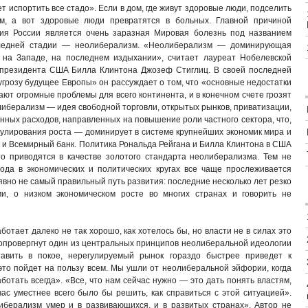
 испортить все стадо». Если в дом, где живут здоровые люди, подселить
ым, а вот здоровые люди превратятся в больных. Главной причиной
ия России является очень заразная Мировая болезнь под названием
оследней стадии — неолиберализм. «Неолиберализм — доминирующая
 на Западе, на последнем издыхании», считает лауреат Нобелевской
с-президента США Билла Клинтона Джозеф Стиглиц. В своей последней
 угрозу будущее Европы» он рассуждает о том, что «основные недостатки
ают огромные проблемы для всего континента, и в конечном счете грозят
еолиберализм — идея свободной торговли, открытых рынков, приватизации,
нных расходов, направленных на повышение роли частного сектора, что,
мулирования роста — доминирует в системе крупнейших экономик мира и
 и Всемирный банк. Политика Рональда Рейгана и Билла Клинтона в США
о приводятся в качестве золотого стандарта неолиберализма. Тем не
ода в экономических и политических кругах все чаще прослеживается
вно не самый правильный путь развития: последние несколько лет резко
, о низком экономическом росте во многих странах и говорить не
отает далеко не так хорошо, как хотелось бы, но власти не в силах это
с опровергнут один из центральных принципов неолиберальной идеологии
авить в покое, нерегулируемый рынок гораздо быстрее приведет к
 это пойдет на пользу всем. Мы ушли от неолиберальной эйфории, когда
отать всегда». «Все, что нам сейчас нужно — это дать понять властям,
ас уместнее всего было бы решить, как справиться с этой ситуацией».
иберализм умер и в развивающихся, и в развитых странах». Автор не