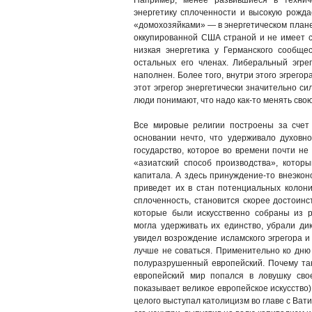
Например, менее развившиеся в технич
энергетику сплоченности и высокую рожд
«домохозяйками» — в энергетическом плане 
оккупированной США страной и не имеет с
низкая энергетика у Германского сообще
остальных его членах. Либеральный эгре
наполнен. Более того, внутри этого эгрего
этот эгрегор энергетически значительно си
люди понимают, что надо как-то менять свою
Все мировые религии построены за счет 
основании нечто, что удерживало духовн
государство, которое во времени почти не
«азиатский способ производства», котор
капитала. А здесь принуждение-то внеэко
приведет их в стан потенциальных колони
сплоченность, становится скорее достоинс
которые были искусственно собраны из р
могла удерживать их единство, убрали ди
увидел возрождение исламского эгрегора и г
лучше не соваться. Применительно ко дню
полуразрушенный европейский. Почему так
европейский мир попался в ловушку сво
показывает великое европейское искусство),
целого выступал католицизм во главе с Вати