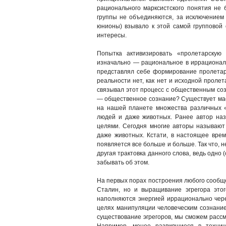
рационального марксистского понятия не 
группы не объединяются, за исключением 
юнионы) взывало к этой самой групповой 
интересы.
Попытка активизировать «пролетарскую
изначально — рациональное в иррациональ
представлял себе формирование пролетарс
реальности нет, как нет и исходной проле
связывал этот процесс с общественным соз
— общественное сознание? Существует масс
на нашей планете множества различных «
людей и даже животных. Ранее автор на
целями. Сегодня многие авторы называют 
даже животных. Кстати, в настоящее вре
появляется все больше и больше. Так что, н
другая трактовка данного слова, ведь одно 
забывать об этом.
На первых порах построения любого сообщес
Сталин, но и выращивание эгрегора это
наполняются энергией иррационально чере
целях манипуляции человеческим сознание
существование эгрегоров, мы сможем расс