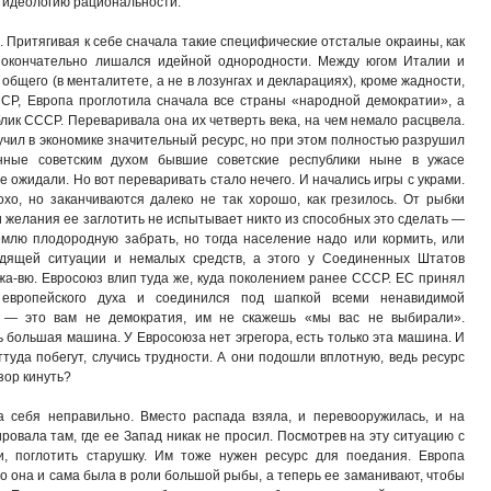
и идеологию рациональности.
 Притягивая к себе сначала такие специфические отсталые окраины, как
 окончательно лишался идейной однородности. Между югом Италии и
общего (в менталитете, а не в лозунгах и декларациях), кроме жадности,
ССР, Европа проглотила сначала все страны «народной демократии», а
лик СССР. Переваривала она их четверть века, на чем немало расцвела.
учил в экономике значительный ресурс, но при этом полностью разрушил
танные советским духом бывшие советские республики ныне в ужасе
е ожидали. Но вот переваривать стало нечего. И начались игры с украми.
о, но заканчиваются далеко не так хорошо, как грезилось. От рыбки
 желания ее заглотить не испытывает никто из способных это сделать —
емлю плодородную забрать, но тогда население надо или кормить, или
одящей ситуации и немалых средств, а этого у Соединенных Штатов
жа-вю. Евросоюз влип туда же, куда поколением ранее СССР. ЕС принял
 европейского духа и соединился под шапкой всеми ненавидимой
я — это вам не демократия, им не скажешь «мы вас не выбирали».
 большая машина. У Евросоюза нет эгрегора, есть только эта машина. И
ттуда побегут, случись трудности. А они подошли вплотную, ведь ресурс
зор кинуть?
а себя неправильно. Вместо распада взяла, и перевооружилась, и на
ровала там, где ее Запад никак не просил. Посмотрев на эту ситуацию с
, поглотить старушку. Им тоже нужен ресурс для поедания. Европа
вно она и сама была в роли большой рыбы, а теперь ее заманивают, чтобы