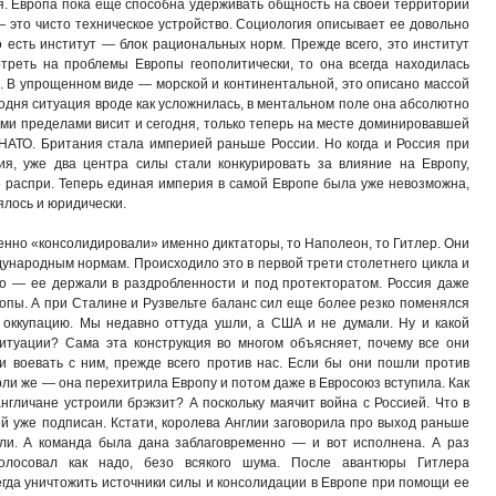
я. Европа пока еще способна удерживать общность на своей территории
 это чисто техническое устройство. Социология описывает ее довольно
о есть институт — блок рациональных норм. Прежде всего, это институт
отреть на проблемы Европы геополитически, то она всегда находилась
 В упрощенном виде — морской и континентальной, это описано массой
годня ситуация вроде как усложнилась, в ментальном поле она абсолютно
тими пределами висит и сегодня, только теперь на месте доминировавшей
АТО. Британия стала империей раньше России. Но когда и Россия при
ия, уже два центра силы стали конкурировать за влияние на Европу,
е распри. Теперь единая империя в самой Европе была уже невозможна,
ялось и юридически.
енно «консолидировали» именно диктаторы, то Наполеон, то Гитлер. Они
дународным нормам. Происходило это в первой трети столетнего цикла и
о — ее держали в раздробленности и под протекторатом. Россия даже
опы. А при Сталине и Рузвельте баланс сил еще более резко поменялся
 оккупацию. Мы недавно оттуда ушли, а США и не думали. Ну и какой
итуации? Сама эта конструкция во многом объясняет, почему все они
ли воевать с ним, прежде всего против нас. Если бы они пошли против
ерли же — она перехитрила Европу и потом даже в Евросоюз вступила. Как
нгличане устроили брэкзит? А поскольку маячит война с Россией. Что в
ей уже подписан. Кстати, королева Англии заговорила про выход раньше
али. А команда была дана заблаговременно — и вот исполнена. А раз
олосовал как надо, безо всякого шума. После авантюры Гитлера
гда уничтожить источники силы и консолидации в Европе при помощи ее