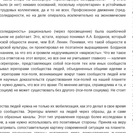
было (и нет) никаких оснований, поскольку «пролетарии» в устойчивые
трудовых коллективов, да и то не всех. Профсоюзное движение (тред-
солидарности, но на деле опиралось исключительно на экономические
 солидарность» рационально (через просвещение) была ошибочной
ном не работает. Это, кстати, хорошо понимал А.А. Богданов, который
кой общности иначе, чем В.И. Ленин. Понимая, что такой общности в
тарской культуры, он проектировал ее поэтапное выращивание. Богданов
нанием, за что его и громили недоучившиеся «марксисты». Что же такое
а ответов на этот вопрос, но все они не учитывают главного — наличия
эгрегоров», представляющих собой пси-поля тех или иных сообществ
зывал эгрегорами сообщества людей, объединенных общими идеями и
эгрегорами пси-поля, возникающие вокруг таких сообществ людей или
мя научных доказательств существования пси-полей на нашей планете
е нужно думать, что все это враки. По мнению автора, справедлива и та, и
(социум) не может существовать без другого (пси-поля социума). Не стоит
тва людей нужна не только их мобилизация, как это делал в свое время
го сообщества. Эгрегоры влияют на людей через образы, да и сами
з образные каналы. Этот тип управления гораздо более исследован в
м, а нам нужно использовать его позитивные стороны. Приняв на веру
матривать сопоставительную картину современной ситуации на планете.