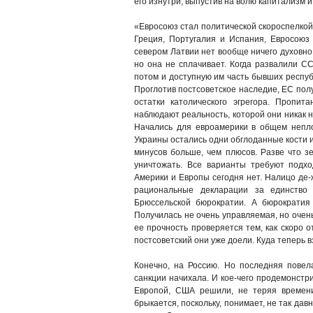
его изнутри, выпустив на волю капитализм 
«Евросоюз стал политической скороспелкой.
Греция, Португалия и Испания, Евросоюз
севером Латвии нет вообще ничего духовно 
но она не сплачивает. Когда развалили С
потом и доступную им часть бывших респуб
Проглотив постсоветское наследие, ЕС пол
остатки католического эгрегора. Пропи
наблюдают реальность, которой они никак н
Начались для евроамерики в общем неплох
Украины остались одни обглоданные кости и
минусов больше, чем плюсов. Разве что з
уничтожать. Все варианты требуют подх
Америки и Европы сегодня нет. Налицо де-
рациональные декларации за единство
Брюссельской бюрократии. А бюрократи
Получилась не очень управляемая, но очень
ее прочность проверяется тем, как скоро о
постсоветский они уже доели. Куда теперь в
Конечно, на Россию. Но последняя повел
санкции начихала. И кое-чего продемонстри
Европой, США решили, не теряя времени
брыкается, поскольку, понимает, не так да