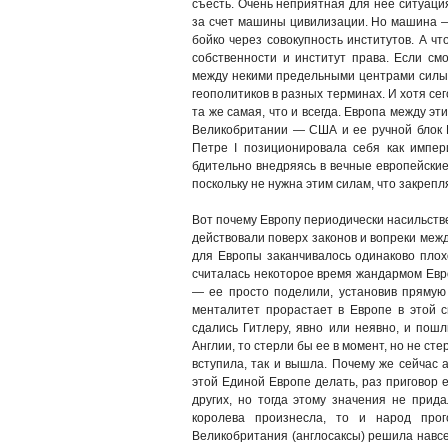
съесть. Очень неприятная для нее ситуаци
за счет машины цивилизации. Но машина —
бойко через совокупность институтов. А чт
собственности и институт права. Если см
между некими предельными центрами силы.
геополитиков в разных терминах. И хотя се
та же самая, что и всегда. Европа между э
Великобритании — США и ее ручной блок Н
Петре I позиционировала себя как импер
бдительно внедряясь в вечные европейски
поскольку не нужна этим силам, что закрепл
Вот почему Европу периодически насильств
действовали поверх законов и вопреки меж
для Европы заканчивалось одинаково плох
считалась некоторое время жандармом Евр
— ее просто поделили, установив прямую
менталитет прорастает в Европе в этой с
сдались Гитлеру, явно или неявно, и пош
Англии, то стерли бы ее в момент, но не ст
вступила, так и вышла. Почему же сейчас а
этой Единой Европе делать, раз приговор 
других, но тогда этому значения не прид
королева произнесла, то и народ прог
Великобритания (англосаксы) решила навсе