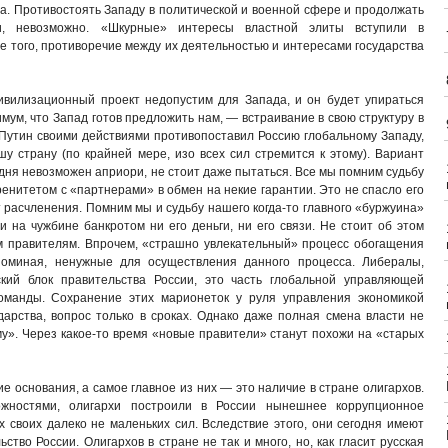
ма. Противостоять Западу в политической и военной сфере и продолжать
ки, невозможно. «Шкурные» интересы властной элиты вступили в
е того, противоречие между их деятельностью и интересами государства
ивилизационный проект недопустим для Запада, и он будет упираться
имум, что Запад готов предложить нам, — встраивание в свою структуру в
а Путин своими действиями противопоставил Россию глобальному Западу,
у страну (по крайней мере, изо всех сил стремится к этому). Вариант
дня невозможен априори, не стоит даже пытаться. Все мы помним судьбу
енитетом с «партнерами» в обмен на некие гарантии. Это не спасло его
от расчленения. Помним мы и судьбу нашего когда-то главного «буржуина»
и на чужбине банкротом ни его деньги, ни его связи. Не стоит об этом
правителям. Впрочем, «страшно увлекательный» процесс обогащения
поминая, ненужные для осуществления данного процесса. Либералы,
кий блок правительства России, это часть глобальной управляющей
манды. Сохранение этих марионеток у руля управления экономикой
дарства, вопрос только в сроках. Однако даже полная смена власти не
у». Через какое-то время «новые правители» станут похожи на «старых
ие основания, а самое главное из них — это наличие в стране олигархов.
жностями, олигархи построили в России нынешнее коррупционное
х своих далеко не маленьких сил. Вследствие этого, они сегодня имеют
тво России. Олигархов в стране не так и много, но, как гласит русская