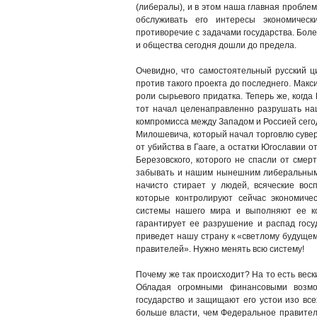
(либералы), и в этом наша главная пробле
обслуживать его интересы экономичес
противоречие с задачами государства. Боле
и общества сегодня дошли до предела.
Очевидно, что самостоятельный русский ц
против такого проекта до последнего. Макс
роли сырьевого придатка. Теперь же, когд
тот начал целенаправленно разрушать наш
компромисса между Западом и Россией сего
Милошевича, который начал торговлю сувер
от убийства в Гааге, а остатки Югославии 
Березовского, которого не спасли от смерт
забывать и нашим нынешним либеральным 
начисто стирает у людей, всяческие вос
которые контролируют сейчас экономичес
системы нашего мира и выполняют ее ко
гарантирует ее разрушение и распад госу
приведет нашу страну к «светлому будущем
правителей». Нужно менять всю систему!
Почему же так происходит? На то есть веск
Обладая огромными финансовыми возмо
государство и защищают его устои изо все
больше власти, чем Федеральное правительс